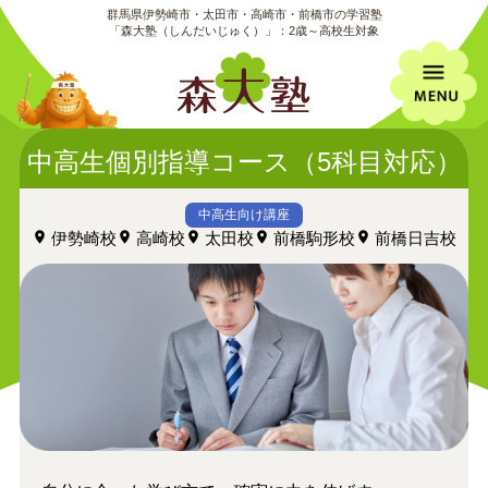
群馬県伊勢崎市・太田市・高崎市・前橋市の学習塾
「森大塾（しんだいじゅく）」：2歳～高校生対象
中高生個別指導コース（5科目対応）
中高生向け講座
伊勢崎校
高崎校
太田校
前橋駒形校
前橋日吉校