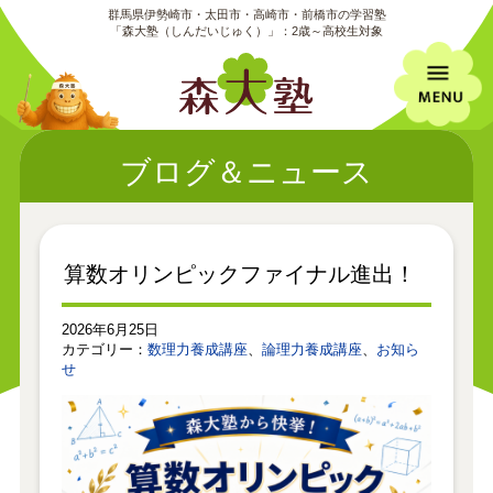
群馬県伊勢崎市・太田市・高崎市・前橋市の学習塾
「森大塾（しんだいじゅく）」：2歳～高校生対象
ブログ＆ニュース
算数オリンピックファイナル進出！
2026年6月25日
カテゴリー：
​数理力養成講座
、
​論理力養成講座
、
お知ら
せ